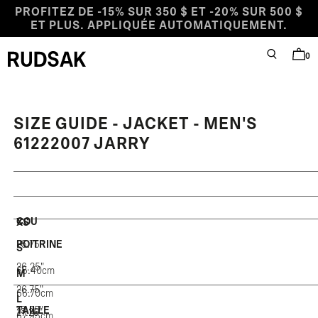
Aller au contenu
PROFITEZ DE -15% SUR 350 $ ET -20% SUR 500 $
ET PLUS. APPLIQUÉE AUTOMATIQUEMENT.
0
RECHERCHE
PANIE
Logo Rudsak
SIZE GUIDE - JACKET - MEN'S
61222007 JARRY
COU
XS
25.75"
POITRINE
S
26.25"
65.40cm
M
26.75"
66.70cm
L
19.25"
TAILLE
27.25"
67.95cm