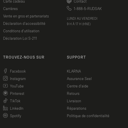
Carte cadeau
Contact
26.25"
23.75"
Carrières
1-888-5-RUDSAK
66.70cm
60/35cm
Vente en gros et partenariats
LUNDI AU VENDREDI
Déclaration d'accessibilité
9 H À 17 H (HNE)
28.25"
25.75"
Conditions d'utilisation
Déclaration Loi S-211
71.75cm
65.40cm
27.75"
TROUVEZ-NOUS SUR
SUPPORT
70.50cm
(Ouvrir le lien dans une nouvelle fenêtre)
Facebook
KLARNA
(Ouvrir le lien dans une nouvelle fenêtre)
Instagram
Assurance Seel
(Ouvrir le lien dans une nouvelle fenêtre)
YouTube
Centre d'aide
(Ouvrir le lien dans une nouvelle fenêtre)
Pinterest
Retours
(Ouvrir le lien dans une nouvelle fenêtre)
TikTok
Livraison
(Ouvrir le lien dans une nouvelle fenêtre)
LinkedIn
Réparations
(Ouvrir le lien dans une nouvelle fenêtre)
Spotify
Politique de confidentialité