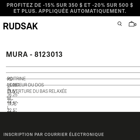
Aller au contenu
PROFITEZ DE -15% SUR 350 $ ET -20% SUR 500 $
ET PLUS. APPLIQUÉE AUTOMATIQUEMENT.
0
RECHERCHE
PANIE
Logo Rudsak
MURA - 8123013
POITRINE
XS
15.25"
LONGEUR DU DOS
S
21.5"
OUVERTURE DU BAS RELAXÉE
16.25"
M
22"
18.5"
17.75"
L
22.5"
19.5"
19.25"
XL
23"
21"
21.25"
23.5"
22.5"
INSCRIPTION PAR COURRIER ÉLECTRONIQUE